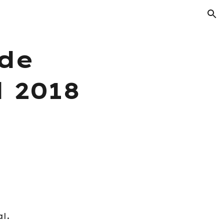
ion
de
 2018
l.