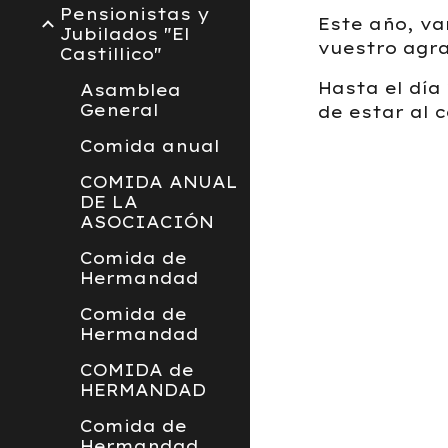
Pensionistas y
Este año, v
Jubilados "El
vuestro agr
Castillico"
Hasta el día
Asamblea
General
de estar al 
Comida anual
COMIDA ANUAL
DE LA
ASOCIACIÓN
Comida de
Hermandad
Comida de
Hermandad
COMIDA de
HERMANDAD
Comida de
Hermandad