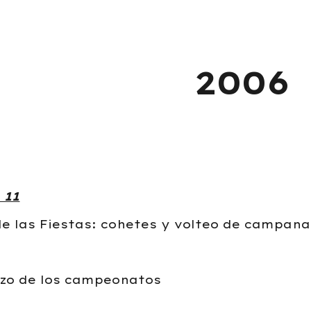
ip to main content
Skip to navigat
2006
 11
 de las Fiestas: cohetes y volteo de campan
nzo de los campeonatos