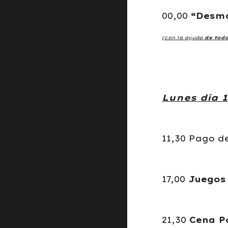
00,00
“Desmo
(con la ayuda
de tod
Lunes día 
11,30 Pago d
17,00
Juegos 
21,30
Cena P