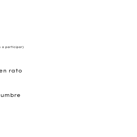
 a participar)
uen rato
stumbre