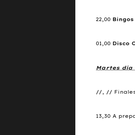
22,00
Bingos
01,00
Disco 
Martes día 
//, // Final
13,30 A prep