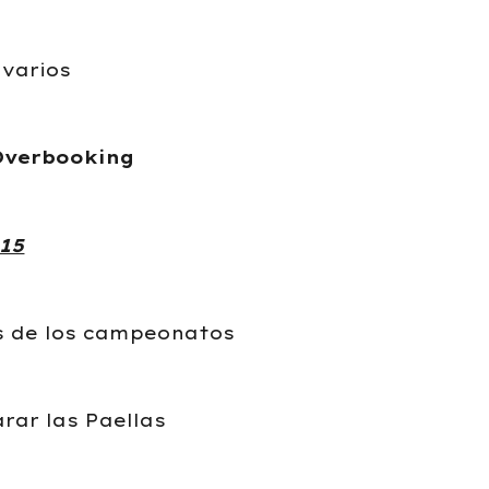
varios
Overbooking
15
es de los campeonatos
arar las Paellas