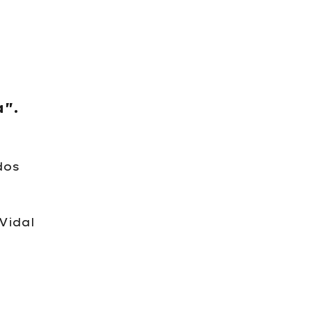
".
dos
Vidal
a