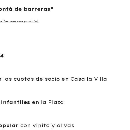
ntá de barreras”
os
los que sea posible)
14
e las cuotas de socio en Casa la Villa
infantiles
en la Plaza
opular
con vinito y olivas