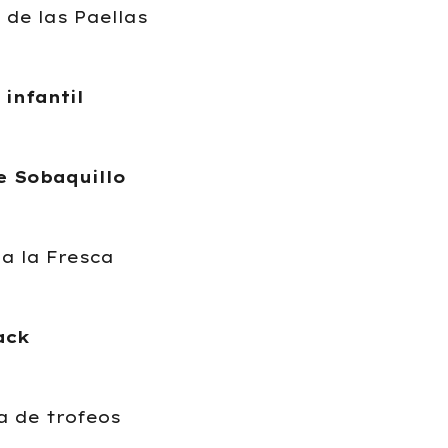
 de las Paellas
infantil
e Sobaquillo
a la Fresca
ack
a de trofeos