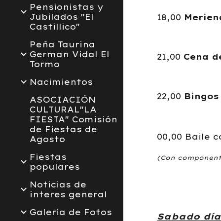
Pensionistas y
Jubilados "El
18,00
Merien
Castillico"
Peña Taurina
German Vidal El
21,00
Cena d
Tormo
Nacimientos
22,00
Bingos
ASOCIACIÓN
CULTURAL"LA
FIESTA" Comisión
de Fiestas de
00,00 Baile 
Agosto
Fiestas
(Con componente
populares
Noticias de
interes general
Galeria de Fotos
Sabado día