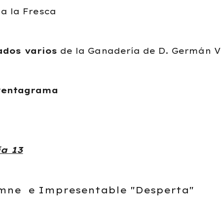
a la Fresca
dos varios
de la Ganadería de D. Germán V
Pentagrama
a 13
emne e Impresentable "Desperta"