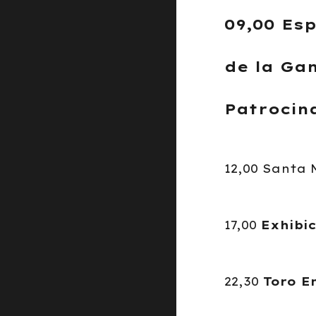
09,00 Es
de la Ga
Patrocin
12,00 Santa 
17,00
Exhibic
22,30
Toro E