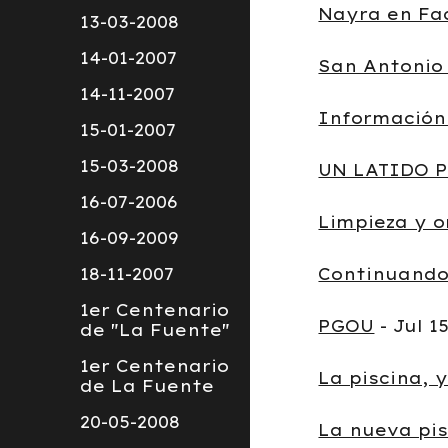
Nayra en Fa
13-03-2008
14-01-2007
San Antonio 
14-11-2007
Información
15-01-2007
15-03-2008
UN LATIDO 
16-07-2006
Limpieza y o
16-09-2009
18-11-2007
Continuando
1er Centenario
PGOU
- Jul 1
de "La Fuente"
1er Centenario
La piscina, 
de La Fuente
20-05-2008
La nueva pi