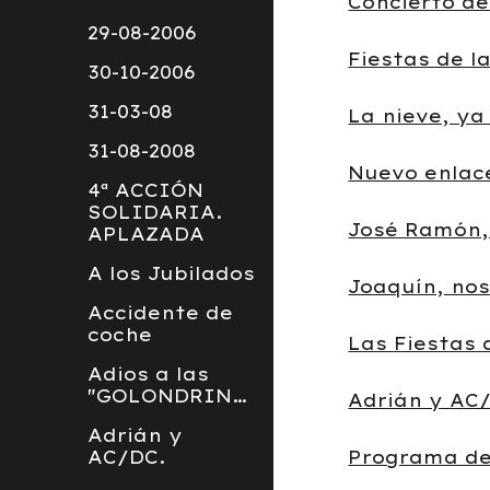
Concierto de
29-08-2006
Fiestas de 
30-10-2006
31-03-08
La nieve, ya 
31-08-2008
Nuevo enlac
4ª ACCIÓN
SOLIDARIA.
José Ramón, 
APLAZADA
A los Jubilados
Joaquín, no
Accidente de
coche
Las Fiestas 
Adios a las
"GOLONDRINAS"
Adrián y AC
Adrián y
AC/DC.
Programa de