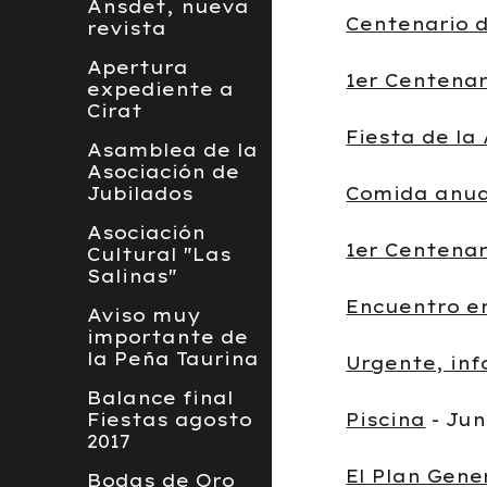
Ansdet, nueva
Centenario 
revista
Apertura
1er Centenar
expediente a
Cirat
Fiesta de la
Asamblea de la
Asociación de
Jubilados
Comida anual
Asociación
1er Centenar
Cultural "Las
Salinas"
Encuentro e
Aviso muy
importante de
la Peña Taurina
Urgente, in
Balance final
Fiestas agosto
Piscina
- Jun
2017
El Plan Gene
Bodas de Oro