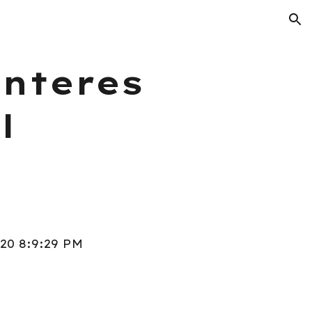
ion
interes
l
020 8:9:29 PM