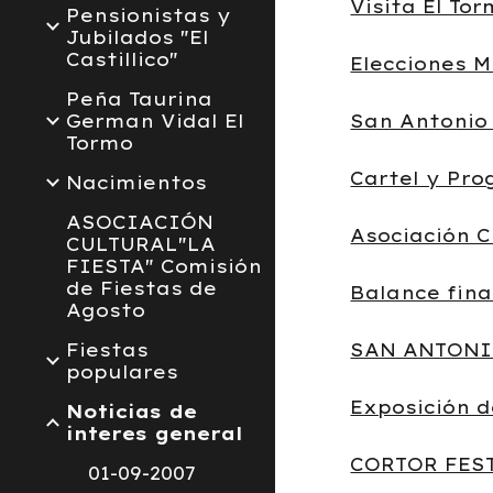
Visita El To
Pensionistas y
Jubilados "El
Castillico"
Elecciones M
Peña Taurina
German Vidal El
San Antonio 
Tormo
Cartel y Pro
Nacimientos
ASOCIACIÓN
Asociación C
CULTURAL"LA
FIESTA" Comisión
de Fiestas de
Balance fina
Agosto
Fiestas
SAN ANTONI
populares
Exposición d
Noticias de
interes general
CORTOR FEST
01-09-2007