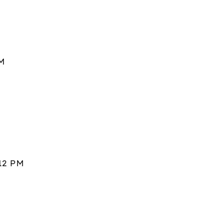
PM
:12 PM